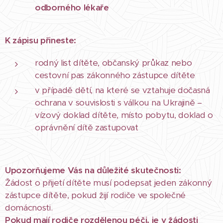
odborného lékaře
K zápisu přineste:
rodný list dítěte, občanský průkaz nebo
cestovní pas zákonného zástupce dítěte
v případě dětí, na které se vztahuje dočasná
ochrana v souvislosti s válkou na Ukrajině –
vízový doklad dítěte, místo pobytu, doklad o
oprávnění dítě zastupovat
Upozorňujeme Vás na důležité skutečnosti:
Žádost o přijetí dítěte musí podepsat jeden zákonný
zástupce dítěte, pokud žijí rodiče ve společné
domácnosti.
Pokud mají rodiče rozdělenou péči, je v žádosti