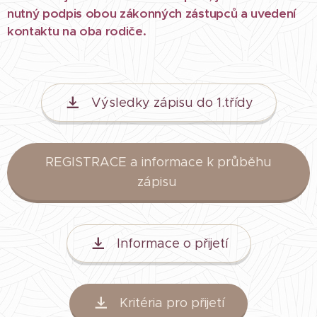
nutný podpis obou zákonných zástupců a uvedení
kontaktu na oba rodiče.
Výsledky zápisu do 1.třídy
REGISTRACE a informace k průběhu
zápisu
Informace o přijetí
Kritéria pro přijetí