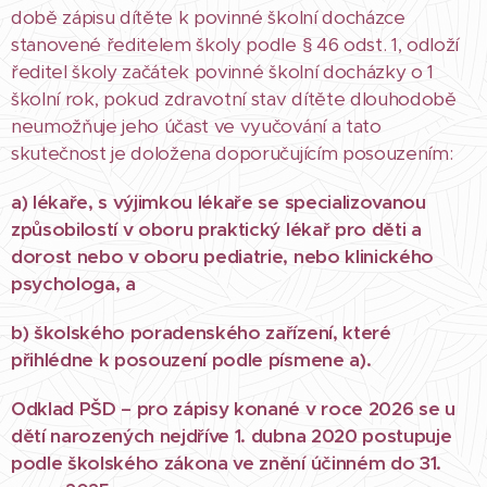
době zápisu dítěte k povinné školní docházce
stanovené ředitelem školy podle § 46 odst. 1, odloží
ředitel školy začátek povinné školní docházky o 1
školní rok, pokud zdravotní stav dítěte dlouhodobě
neumožňuje jeho účast ve vyučování a tato
skutečnost je doložena doporučujícím posouzením:
a) lékaře, s výjimkou lékaře se specializovanou
způsobilostí v oboru praktický lékař pro děti a
dorost nebo v oboru pediatrie, nebo klinického
psychologa, a
b) školského poradenského zařízení, které
přihlédne k posouzení podle písmene a).
Odklad PŠD – pro zápisy konané v roce 2026 se u
dětí narozených nejdříve 1. dubna 2020 postupuje
podle školského zákona ve znění účinném do 31.