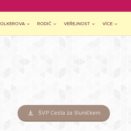
WOLKEROVA
RODIČ
VEŘEJNOST
VÍCE
ŠVP Cesta za Sluníčkem