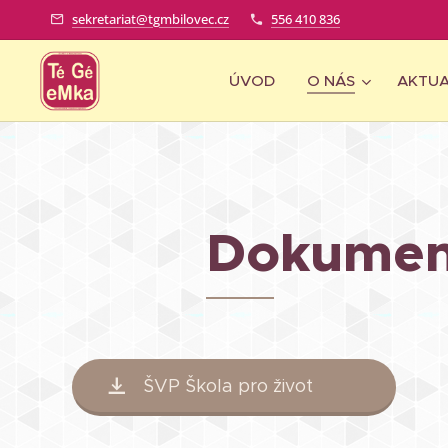
sekretariat@tgmbilovec.cz
556 410 836
ÚVOD
O NÁS
AKTUA
Dokumen
ŠVP Škola pro život