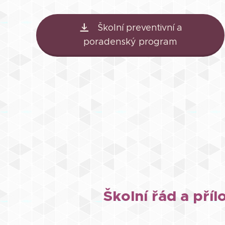
Školní preventivní a
poradenský program
Školní řád a příl