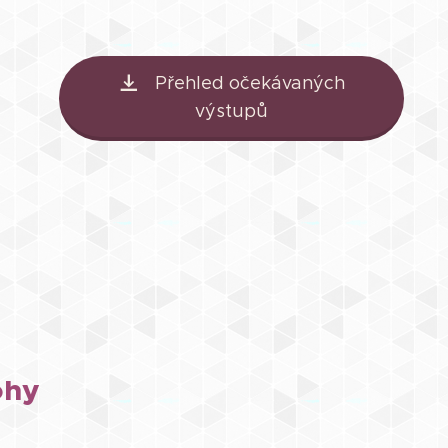
Přehled očekávaných
výstupů
ohy