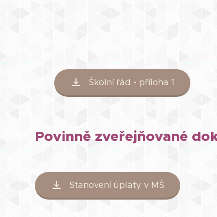
Školní řád - příloha 1
Povinně zveřejňované do
Stanovení úplaty v MŠ