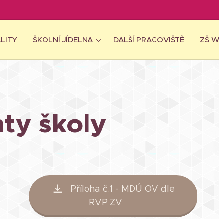
LITY
ŠKOLNÍ JÍDELNA
DALŠÍ PRACOVIŠTĚ
ZŠ 
ty školy
Příloha č.1 - MDÚ OV dle
RVP ZV