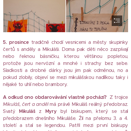
5. prosince
tradičně chodí vesnicemi a městy skupinky
čertů s anděly a Mikuláši. Doma pak děti něco zazpívají
nebo řeknou básničku, kterou většinou popletou,
protože jsou nervózní a mnohé i strachy bez sebe.
Sladkosti a drobné dárky jsou jim pak odměnou, no a
pokud zlobily, objeví se mezi mikulášskou nadílkou taky i
nějaké to uhlí nebo brambory.
A odkud ono obdarovávání vlastně pochází?
Z trojice
Mikuláš, čert a anděl
má právě Mikuláš reálný předobraz.
Svatý
Mikuláš
z
Myry
byl biskupem, který se stal
předobrazem dnešního Mikuláše. Žil na přelomu 3. a 4.
století a stal se legendou. Patřil mezi první biskupy