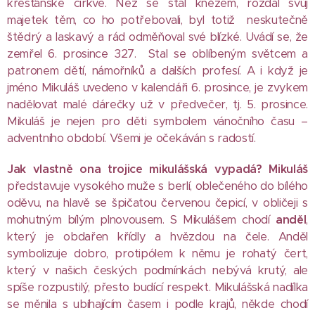
křesťanské církve. Než se stal knězem, rozdal svůj
majetek těm, co ho potřebovali, byl totiž neskutečně
štědrý a laskavý a rád odměňoval své blízké. Uvádí se, že
zemřel 6. prosince 327. Stal se oblíbeným světcem a
patronem dětí, námořníků a dalších profesí. A i když je
jméno Mikuláš uvedeno v kalendáři 6. prosince, je zvykem
nadělovat malé dárečky už v předvečer, tj. 5. prosince.
Mikuláš je nejen pro děti symbolem vánočního času –
adventního období. Všemi je očekáván s radostí.
Jak vlastně ona trojice mikulášská vypadá? Mikuláš
představuje vysokého muže s berlí, oblečeného do bílého
oděvu, na hlavě se špičatou červenou čepicí, v obličeji s
mohutným bílým plnovousem. S Mikulášem chodí
anděl
,
který je obdařen křídly a hvězdou na čele. Anděl
symbolizuje dobro, protipólem k němu je rohatý čert,
který v našich českých podmínkách nebývá krutý, ale
spíše rozpustilý, přesto budící respekt. Mikulášská nadílka
se měnila s ubíhajícím časem i podle krajů, někde chodí