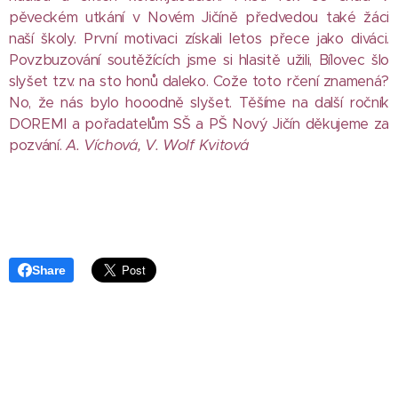
pěveckém utkání v Novém Jičíně předvedou také žáci
naší školy. První motivaci získali letos přece jako diváci.
Povzbuzování soutěžících jsme si hlasitě užili, Bílovec šlo
slyšet tzv. na sto honů daleko. Cože toto rčení znamená?
No, že nás bylo hooodně slyšet. Těšíme na další ročník
DOREMI a pořadatelům SŠ a PŠ Nový Jičín děkujeme za
pozvání.
A. Víchová, V. Wolf Kvitová
Share