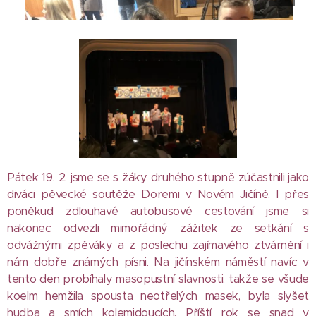
Pátek 19. 2. jsme se s žáky druhého stupně zúčastnili jako
diváci pěvecké soutěže Doremi v Novém Jičíně. I přes
poněkud zdlouhavé autobusové cestování jsme si
nakonec odvezli mimořádný zážitek ze setkání s
odvážnými zpěváky a z poslechu zajímavého ztvárnění i
nám dobře známých písni. Na jičínském náměstí navíc v
tento den probíhaly masopustní slavnosti, takže se všude
koelm hemžila spousta neotřelých masek, byla slyšet
hudba a smích kolemjdoucích. Příští rok se snad v