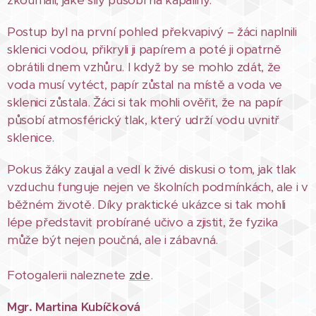
zkoumali, jaké síly působí na kapaliny.
Postup byl na první pohled překvapivý – žáci naplnili
sklenici vodou, přikryli ji papírem a poté ji opatrně
obrátili dnem vzhůru. I když by se mohlo zdát, že
voda musí vytéct, papír zůstal na místě a voda ve
sklenici zůstala. Žáci si tak mohli ověřit, že na papír
působí atmosférický tlak, který udrží vodu uvnitř
sklenice.
Pokus žáky zaujal a vedl k živé diskusi o tom, jak tlak
vzduchu funguje nejen ve školních podmínkách, ale i v
běžném životě. Díky praktické ukázce si tak mohli
lépe představit probírané učivo a zjistit, že fyzika
může být nejen poučná, ale i zábavná.
Fotogalerii naleznete
zde
.
Mgr. Martina Kubíčková