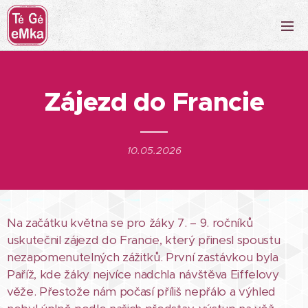
Zájezd do Francie
10.05.2026
Na začátku května se pro žáky 7. – 9. ročníků
uskutečnil zájezd do Francie, který přinesl spoustu
nezapomenutelných zážitků. První zastávkou byla
Paříž, kde žáky nejvíce nadchla návštěva Eiffelovy
věže. Přestože nám počasí příliš nepřálo a výhled