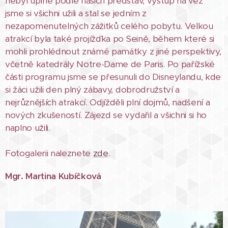
nebyl úplně podle našich představ, výstup na věž
jsme si všichni užili a stal se jedním z
nezapomenutelných zážitků celého pobytu. Velkou
atrakcí byla také projížďka po Seině, během které si
mohli prohlédnout známé památky z jiné perspektivy,
včetně katedrály Notre-Dame de Paris. Po pařížské
části programu jsme se přesunuli do Disneylandu, kde
si žáci užili den plný zábavy, dobrodružství a
nejrůznějších atrakcí. Odjížděli plní dojmů, nadšení a
nových zkušeností. Zájezd se vydařil a všichni si ho
naplno užili.
Fotogalerii naleznete
zde
.
Mgr. Martina Kubíčková