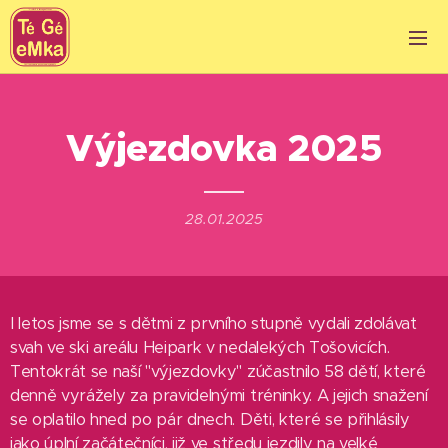
Výjezdovka 2025
28.01.2025
I letos jsme se s dětmi z prvního stupně vydali zdolávat
svah ve ski areálu Heipark v nedalekých Tošovicích.
Tentokrát se naší "výjezdovky" zúčastnilo 58 dětí, které
denně vyrážely za pravidelnými tréninky. A jejich snažení
se oplatilo hned po pár dnech. Děti, které se přihlásily
jako úplní začátečníci, již ve středu jezdily na velké