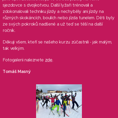
sjezdovce s dvojkotvou. Další lyžaři trénovali a
zdokonalovali techniku jízdy a nechyběly ani jízdy na
různých skokáncích, boulích nebo jízda tunelem. Děti byly
ze svých pokroků nadšené a už teď se těší na další
ročník.
Děkuji všem, kteří se našeho kurzu zúčastnili - jak malým,
tak velkým.
Fotogalerii naleznete
zde
.
Tomáš Masný