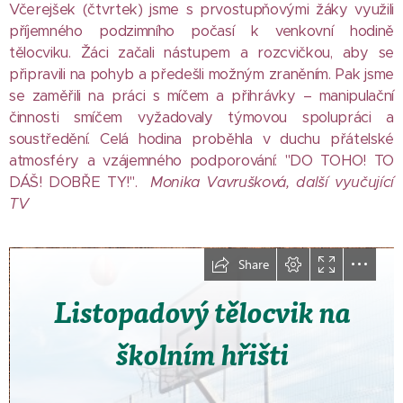
Včerejšek (čtvrtek) jsme s prvostupňovými žáky využili
příjemného podzimního počasí k venkovní hodině
tělocviku. Žáci začali nástupem a rozcvičkou, aby se
připravili na pohyb a předešli možným zraněním. Pak jsme
se zaměřili na práci s míčem a přihrávky – manipulační
činnosti smíčem vyžadovaly týmovou spolupráci a
soustředění. Celá hodina proběhla v duchu přátelské
atmosféry a vzájemného podporování: "DO TOHO! TO
DÁŠ! DOBŘE TY!".
Monika Vavrušková, další vyučující
TV