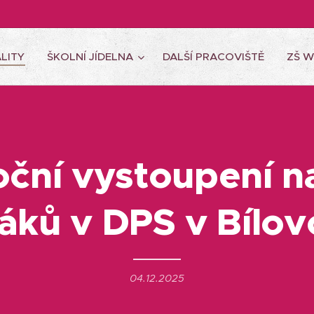
LITY
ŠKOLNÍ JÍDELNA
DALŠÍ PRACOVIŠTĚ
ZŠ 
ční vystoupení n
áků v DPS v Bílov
04.12.2025