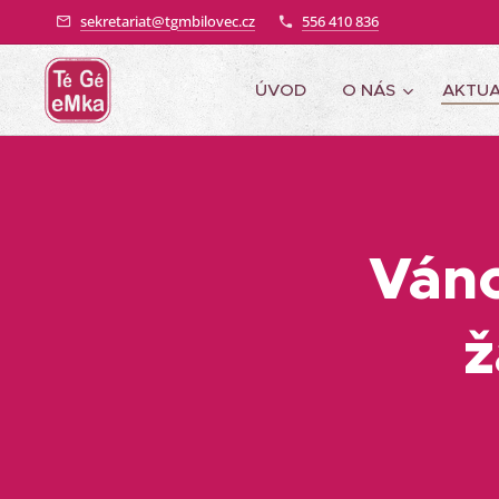
sekretariat@tgmbilovec.cz
556 410 836
ÚVOD
O NÁS
AKTUA
Váno
ž