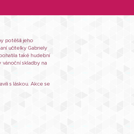
y potěšili jeho
í učitelky Gabriely
ohatila také hudební
y vánoční skladby na
vili s láskou. Akce se