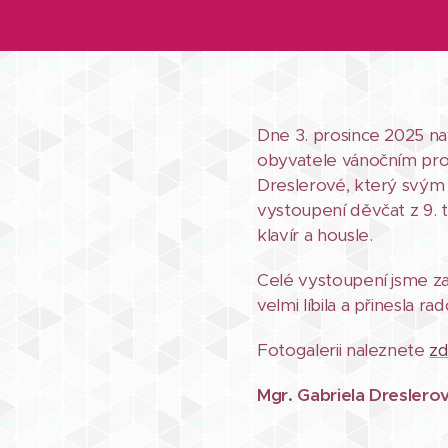
Dne 3. prosince 2025 nav
obyvatele vánočním pro
Dreslerové, který svým
vystoupení děvčat z 9. t
klavír a housle.
Celé vystoupení jsme zak
velmi líbila a přinesla r
Fotogalerii naleznete
z
Mgr. Gabriela Dreslero