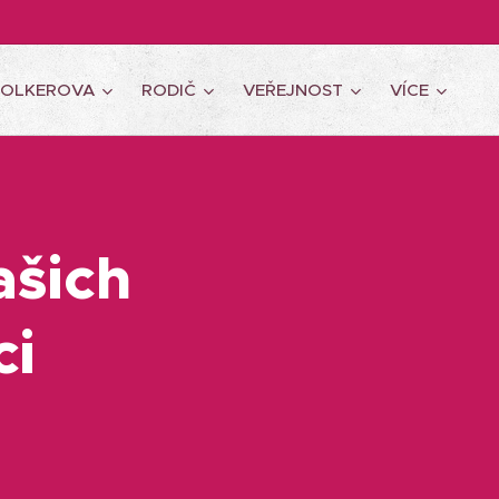
WOLKEROVA
RODIČ
VEŘEJNOST
VÍCE
ašich
ci