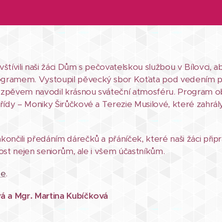
štívili naši žáci Dům s pečovatelskou službou v Bílovci, ab
gramem. Vystoupil pěvecký sbor Koťata pod vedením pan
 zpěvem navodil krásnou sváteční atmosféru. Program ob
řídy – Moniky Širůčkové a Terezie Musilové, které zahrál
ončili předáním dárečků a přáníček, které naši žáci připra
adost nejen seniorům, ale i všem účastníkům.
de
.
vá a Mgr. Martina Kubíčková