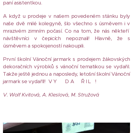
paní asistentkou.
A když u prodeje v našem povedeném stánku byly
naše dvě milé kolegyně, šlo všechno s úsměvem i v
mrazivém zimním počasí. Co na tom, že nás někteří
návštěvníci v čepicích nepoznali! Hlavně, že s
úsměvem a spokojeností nakoupili.
První školní Vánoční jarmark s prodejem žákovských
dekoračních výrobků s vánoční tematikou se vydařil.
Takže ještě jednou a naposledy, letošní školní Vánoční
jarmark se vydařll! V Y D A Ř I L !
V. Wolf Kvitová, A. Kleslová, M. Stružová