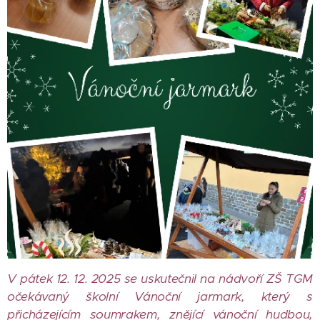
V pátek 12. 12. 2025 se uskutečnil na nádvoří ZŠ TGM
očekávaný školní Vánoční jarmark, který s
přicházejícím soumrakem, znějící vánoční hudbou,