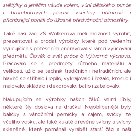
světýlky a jehličím všude kolem, vůní dětského punče
i bramborových placek všechny přítomné i
přicházející pohltil do úžasné předvánoční atmosféry.
Také naši žáci ZŠ Wolkerova měli možnost vyrobit,
prezentovat a prodat výrobky, které pod vedením
vyučujících s potěšením připravovali v rámci vyučování
předmětu
Člověk a svět práce
či
Výtvarná výchova
.
Pracovalo se s předměty různého materiálu a
velikosti, užilo se technik tradičních i netradičních, ale
hlavně se stříhalo i lepilo, vykrajovalo i řezalo, kreslilo i
malovalo, skládalo i dekorovalo, balilo i zabalovalo.
Nakupujícím se výrobky našich žáků velmi líbily,
některé šly doslova na dračku! Nejoblíbenější byly
balíčky s vánočními perníčky a čajem, svíčky ze
včelího vosku, ale také kulaté dřevěné svícny a svícny
skleněné, které pomáhali vyrábět starší žáci s naší