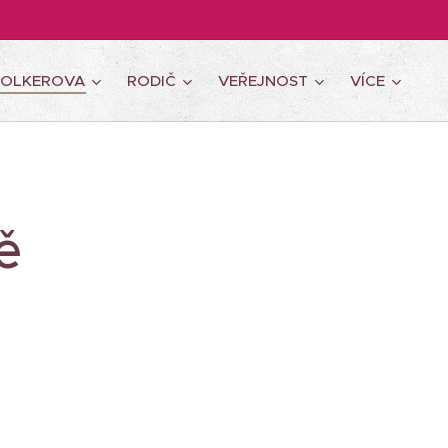
WOLKEROVA
RODIČ
VEŘEJNOST
VÍCE
ě