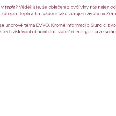
 v teple?
Věděli jste, že oblečení z ovčí vlny nás nejen oc
 zdrojem tepla a tím pádem také zdrojem života na Zem
 únorové téma EVVO. Kromě informací o Slunci či živoč
tech získávání obnovitelné sluneční energie skrze solárn