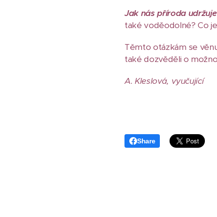
Jak nás příroda udržuje
také voděodolné? Co je
Těmto otázkám se věnuje
také dozvěděli o možnos
A. Kleslová, vyučující
Share