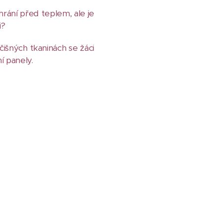
hrání před teplem, ale je
i?
išných tkaninách se žáci
í panely.