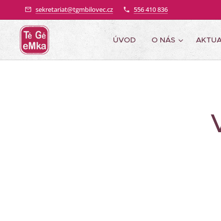
sekretariat@tgmbilovec.cz
556 410 836
ÚVOD
O NÁS
AKTUA