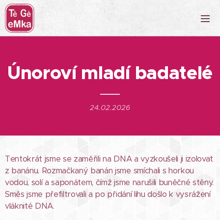
Únoroví mladí badatelé
24.02.2026
Tentokrát jsme se zaměřili na DNA a vyzkoušeli ji izolovat
z banánu. Rozmačkaný banán jsme smíchali s horkou
vodou, solí a saponátem, čímž jsme narušili buněčné stěny.
Směs jsme přefiltrovali a po přidání lihu došlo k vysrážení
vláknité DNA.