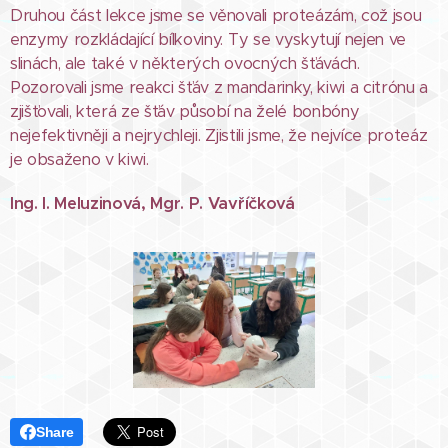
Druhou část lekce jsme se věnovali proteázám, což jsou
enzymy rozkládající bílkoviny. Ty se vyskytují nejen ve
slinách, ale také v některých ovocných šťávách.
Pozorovali jsme reakci šťáv z mandarinky, kiwi a citrónu a
zjišťovali, která ze šťáv působí na želé bonbóny
nejefektivněji a nejrychleji. Zjistili jsme, že nejvíce proteáz
je obsaženo v kiwi.
Ing. I. Meluzinová, Mgr. P. Vavříčková
Share