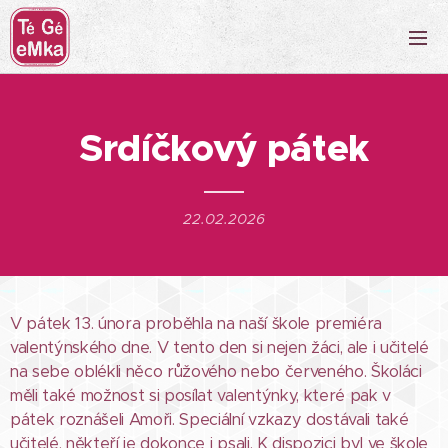
Srdíčkový pátek
22.02.2026
V pátek 13. února proběhla na naší škole premiéra
valentýnského dne. V tento den si nejen žáci, ale i učitelé
na sebe oblékli něco růžového nebo červeného. Školáci
měli také možnost si posílat valentýnky, které pak v
pátek roznášeli Amoři. Speciální vzkazy dostávali také
učitelé, někteří je dokonce i psali. K dispozici byl ve škole