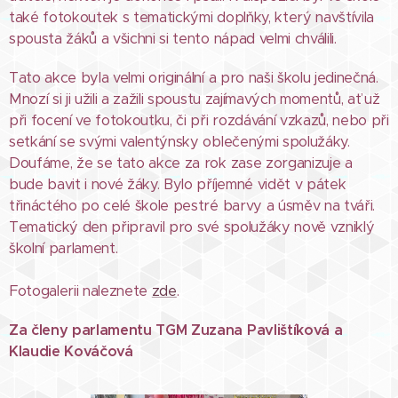
také fotokoutek s tematickými doplňky, který navštívila
spousta žáků a všichni si tento nápad velmi chválili.
Tato akce byla velmi originální a pro naši školu jedinečná.
Mnozí si ji užili a zažili spoustu zajímavých momentů, ať už
při focení ve fotokoutku, či při rozdávání vzkazů, nebo při
setkání se svými valentýnsky oblečenými spolužáky.
Doufáme, že se tato akce za rok zase zorganizuje a
bude bavit i nové žáky. Bylo příjemné vidět v pátek
třináctého po celé škole pestré barvy a úsměv na tváři.
Tematický den připravil pro své spolužáky nově vzniklý
školní parlament.
Fotogalerii naleznete
zde
.
Za členy parlamentu TGM Zuzana Pavlištíková a
Klaudie Kováčová