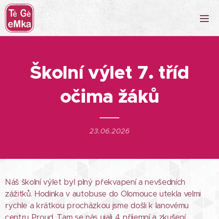
Školní výlet 7. tříd
očima žáků
23.06.2026
Náš školní výlet byl plný překvapení a nevšedních
zážitků. Hodinka v autobuse do Olomouce utekla velmi
rychle a krátkou procházkou jsme došli k lanovému
centru Proud. Tam se nás ujali 4 příjemní a zkušení