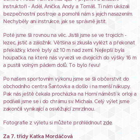
instruktoři - Adél, Anička, Andy a Tomáš. Ti nám ukázali
bezpečnostní postroje a pomohli nám s jejich nasazením.
Nechyběly ani instrukce, jak se správně jistit.
Poté jsme šli rovnou na věc. Jistili jsme se ve trojicích -
lezec, jistič a záložník. Většina si zkusila vylézt a překonat
překážky, které byly až 10 m nad zemí. Nejlepší byla
houpačka, na které nás vyvezli ve dvojicích do výšky 16 m
a pustili volným pádem dolů. To bylo řevu!
Po našem sportovním výkonu jsme se šli občerstvit do
obchodního centra Šantovka a došlo i na menší nákupy.
Pak nás ještě čekala procházka na Horní náměstí k orloji a
podívali jsme se i do chrámu sv. Michala. Celý výlet jsme
zakončili vynikající a osvěžující zmrzlinou.
Fotografie z výletu si můžete prohlédnout
zde
.
Za 7. třídy Katka Mordáčová