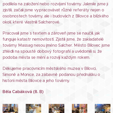
podílela na založení nebo rozvíjení továrny. Jakmile jsme ji
zjistili, začali jsme vypracovávat různé referáty nejen o
osobnostech továrny, ale i budovách z Bílovce a blízkého
okolí, které vlastnili Salcherové.
Pracovali jsme s textem a zároveň jsme se naučili, jak
funguje katastr nemovitostí. Zjistili jsme, že zakladatelé
továrny Massag nesou jméno Salcher. Město Bílovec jsme
zhlédli na spoustě dobový fotografií a uvědomili si, že
podoba města se mění a rozvíjí každým rokem.
Děkujeme pracovnicím městského muzea v Bílovci,
Simoně a Monice, za zábavně podanou přednášku o
historii města Bílovce a jeho továrny.
Běla Cabáková (8. B)