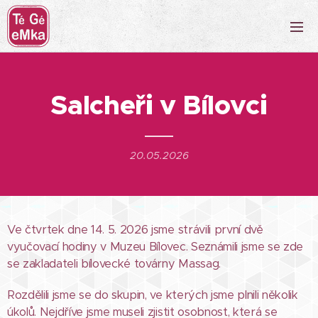
Salcheři v Bílovci
20.05.2026
Ve čtvrtek dne 14. 5. 2026 jsme strávili první dvě
vyučovací hodiny v Muzeu Bílovec. Seznámili jsme se zde
se zakladateli bílovecké továrny Massag.
Rozdělili jsme se do skupin, ve kterých jsme plnili několik
úkolů. Nejdříve jsme museli zjistit osobnost, která se