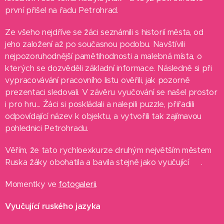
první přišel na řadu Petrohrad.
Ze všeho nejdříve se žáci seznámili s historií města, od
jeho založení až po současnou podobu. Navštívili
nejpozoruhodnější pamětihodnosti a malebná místa, o
kterých se dozvěděli základní informace. Následně si při
vypracovávání pracovního listu ověřili, jak pozorně
prezentaci sledovali. V závěru vyučování se našel prostor
i pro hru... Žáci si poskládali a nalepili puzzle, přiřadili
odpovídající název k objektu, a vytvořili tak zajímavou
pohlednici Petrohradu.
Věřím, že tato rychloexkurze druhým největším městem
Ruska žáky obohatila a bavila stejně jako vyučující 🙂.
Momentky ve
fotogalerii
.
Vyučující ruského jazyka