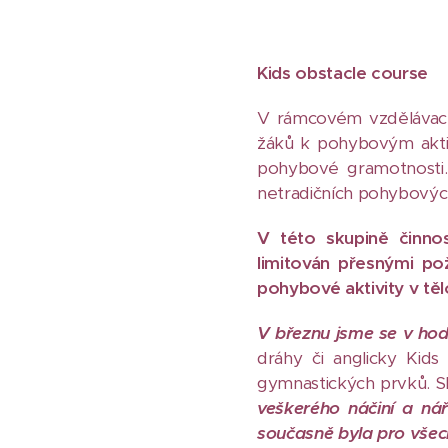
Kids obstacle course
V rámcovém vzdělávací
žáků k pohybovým aktiv
pohybové gramotnosti.
netradičních pohybových
V této skupině činnos
limitován přesnými po
pohybové aktivity v tě
V březnu jsme se v hod
dráhy či anglicky Kid
gymnastických prvků. Slo
veškerého náčiní a ná
současně byla pro vše