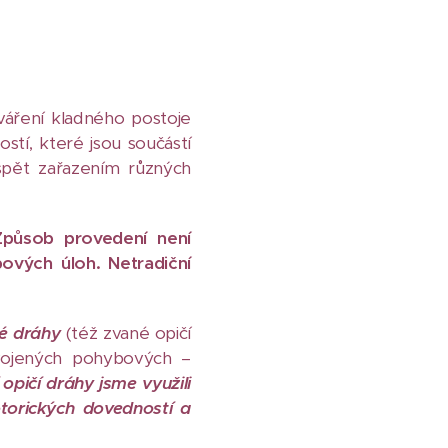
áření kladného postoje
tí, které jsou součástí
spět zařazením různých
 Způsob provedení není
ových úloh. Netradiční
.
é dráhy
(též zvané opičí
svojených pohybových –
opičí dráhy jsme využili
torických dovedností a