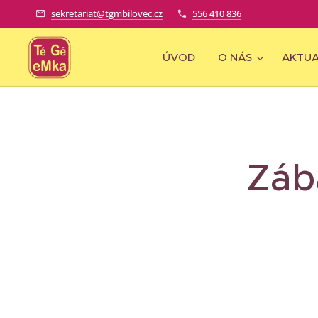
sekretariat@tgmbilovec.cz
556 410 836
ÚVOD
O NÁS
AKTUA
Záb