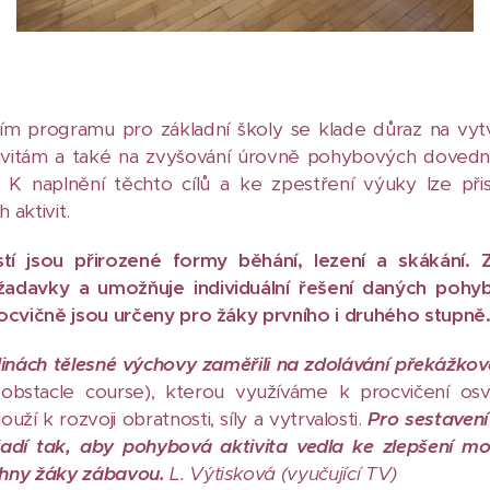
m programu pro základní školy se klade důraz na vytv
itám a také na zvyšování úrovně pohybových dovednos
 K naplnění těchto cílů a ke zpestření výuky lze při
 aktivit.
tí jsou přirozené formy běhání, lezení a skákání.
žadavky a umožňuje individuální řešení daných pohyb
locvičně jsou určeny pro žáky prvního i druhého stupně
inách tělesné výchovy zaměřili
na zdolávání překážkov
s obstacle course), kterou využíváme k procvičení o
uží k rozvoji obratnosti, síly a vytrvalosti.
Pro sestavení 
řadí tak, aby pohybová aktivita vedla ke zlepšení mo
chny žáky zábavou.
L. Výtisková (vyučující TV)