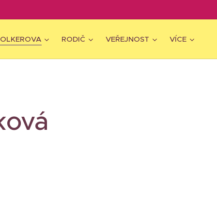
WOLKEROVA
RODIČ
VEŘEJNOST
VÍCE
ková