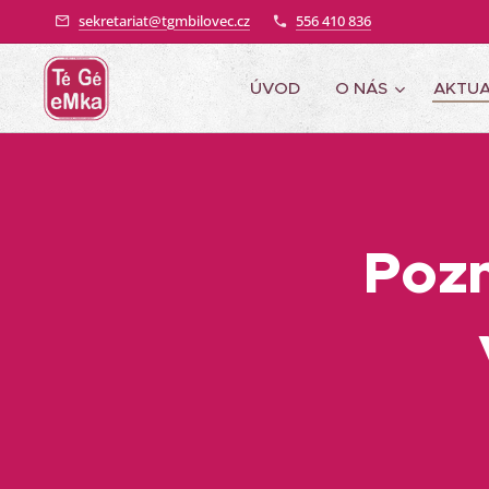
sekretariat@tgmbilovec.cz
556 410 836
ÚVOD
O NÁS
AKTUA
Pozn