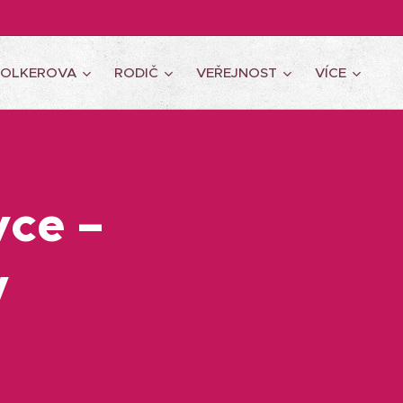
WOLKEROVA
RODIČ
VEŘEJNOST
VÍCE
vce –
y