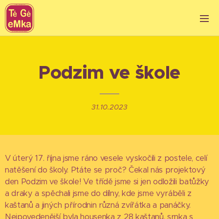
Podzim ve škole
31.10.2023
V úterý 17. října jsme ráno vesele vyskočili z postele, celí
natěšení do školy. Ptáte se proč? Čekal nás projektový
den Podzim ve škole! Ve třídě jsme si jen odložili batůžky
a draky a spěchali jsme do dílny, kde jsme vyráběli z
kaštanů a jiných přírodnin různá zvířátka a panáčky.
Nejpovedenější byla housenka z 28 kaštanů, srnka s