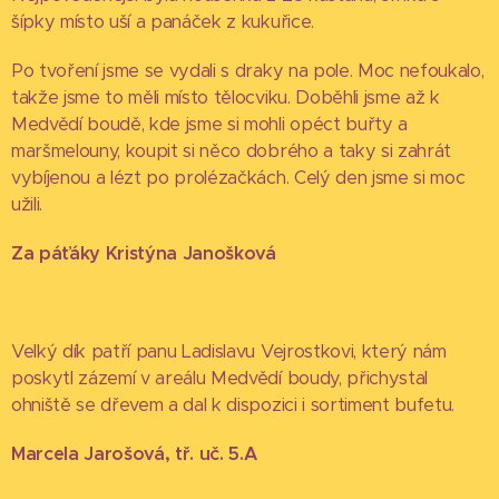
šípky místo uší a panáček z kukuřice.
Po tvoření jsme se vydali s draky na pole. Moc nefoukalo,
takže jsme to měli místo tělocviku. Doběhli jsme až k
Medvědí boudě, kde jsme si mohli opéct buřty a
maršmelouny, koupit si něco dobrého a taky si zahrát
vybíjenou a lézt po prolézačkách. Celý den jsme si moc
užili.
Za páťáky Kristýna Janošková
Velký dík patří panu Ladislavu Vejrostkovi, který nám
poskytl zázemí v areálu Medvědí boudy, přichystal
ohniště se dřevem a dal k dispozici i sortiment bufetu.
Marcela Jarošová, tř. uč. 5.A