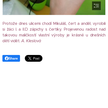
Protože dnes ulicemi chodí Mikuláš, čert a anděl, vyrobili
si žáci I. a II.D zápichy s čertíky. Projevenou radost nad
takovou maličkostí vlastní výroby je krásné u dnešních
dětí vidět.
A. Kleslová
Share
Základní škola a Mateřská škola T. G. Masaryka Bílovec, Ostravská
658/28, příspěvková organizace