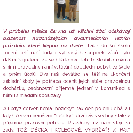
V průběhu měsíce června už všichni žáci očekávají
blaženost nadcházejících dvouměsíčních letních
prázdnin, které klepou na dveře.
Také dnešní školní
focení celé naší třídy i vybraných skupinek žáků bylo
dalším "signálem", že se blíží konec tohoto školního roku a
s ním i pravidelné ranní vstávání, dopolední pobyt ve škole
a plnění úkolů. Dva naši deváťáci se těší na ukončení
základní školy, je potřeba ocenit jejich stále pravidelnou
docházku, osobnostní příjemné jednání v komunikaci s
námi i s mladšími spolužáky.
A i když červen nemá "nožičky", tak den po dni ubíhá, a i
když červen nemá ani "ručičky", drží nás všechny stále v
příjemné pracovní pohodě. Prázdniny už nám stojí za
zády. TOŽ, DĚCKA I KOLEGOVÉ, VYDRŽAŤ!
V. Wolf