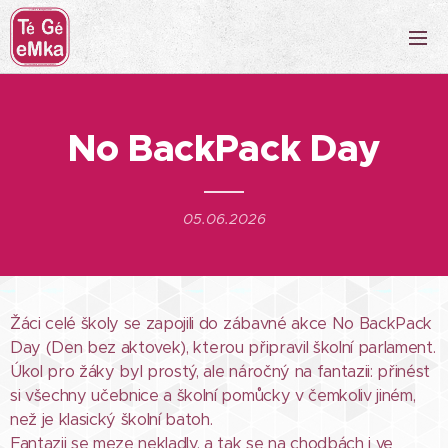
No BackPack Day
05.06.2026
Žáci celé školy se zapojili do zábavné akce No BackPack
Day
(Den bez aktovek), kterou připravil školní parlament.
Úkol pro žáky byl prostý, ale náročný na fantazii: přinést
si všechny učebnice a školní pomůcky v čemkoliv jiném,
než je klasický školní batoh.
Fantazii se meze nekladly, a tak se na chodbách i ve