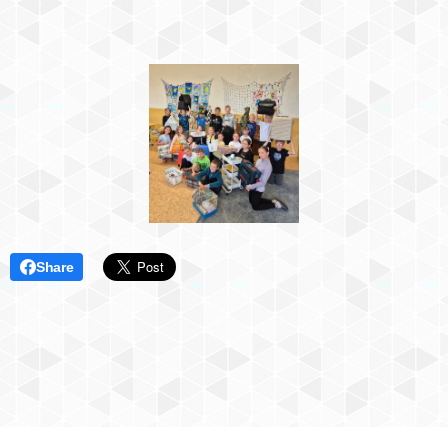
Share
Základní škola a Mateřská škola T. G. Masaryka Bílovec, Ostravská