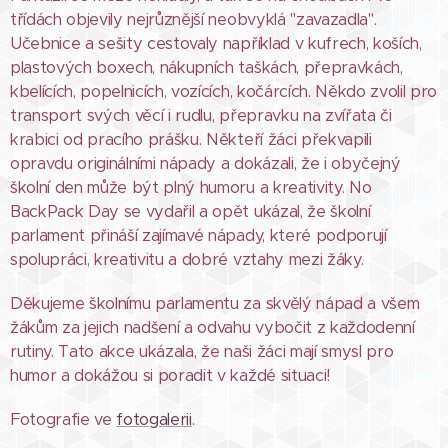
třídách objevily nejrůznější neobvyklá "zavazadla".
Učebnice a sešity cestovaly například v kufrech, koších,
plastových boxech, nákupních taškách, přepravkách,
kbelících, popelnicích, vozících, kočárcích. Někdo zvolil pro
transport svých věcí i rudlu, přepravku na zvířata či
krabici od pracího prášku. Někteří žáci překvapili
opravdu originálními nápady a dokázali, že i obyčejný
školní den může být plný humoru a kreativity. No
BackPack Day se vydařil a opět ukázal, že školní
parlament přináší zajímavé nápady, které podporují
spolupráci, kreativitu a dobré vztahy mezi žáky.
Děkujeme školnímu parlamentu za skvělý nápad a všem
žákům za jejich nadšení a odvahu vybočit z každodenní
rutiny. Tato akce ukázala, že naši žáci mají smysl pro
humor a dokážou si poradit v každé situaci!
Fotografie ve
fotogalerii
.