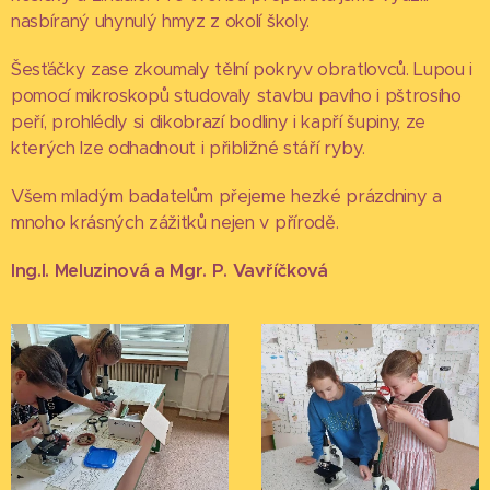
nasbíraný uhynulý hmyz z okolí školy.
Šesťáčky zase zkoumaly tělní pokryv obratlovců. Lupou i
pomocí mikroskopů studovaly stavbu pavího i pštrosího
peří, prohlédly si dikobrazí bodliny i kapří šupiny, ze
kterých lze odhadnout i přibližné stáří ryby.
Všem mladým badatelům přejeme hezké prázdniny a
mnoho krásných zážitků nejen v přírodě.
Ing.I. Meluzinová a Mgr. P. Vavříčková