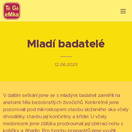
Mladí badatelé
12.06.2023
V dalším setkání jsme se s mladými badateli zaměřili na
anatomii těla bezobratlých živočichů. Konkrétně jsme
pozorovali pod mikroskopem stavbu složeného oka včely
drvodělky, stavbu její končetiny a křídel. U včely
medonosné jsme zblízka prozkoumali její sběrací nohu s
košíčky a žihadlo. Pro tvorbu preparátů jsme využili