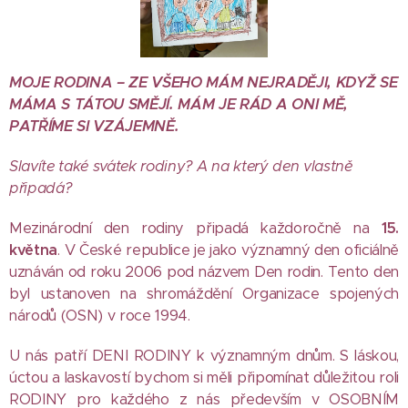
MOJE RODINA – ZE VŠEHO MÁM NEJRADĚJI, KDYŽ SE
MÁMA S TÁTOU SMĚJÍ. MÁM JE RÁD A ONI MĚ,
PATŘÍME SI VZÁJEMNĚ.
Slavíte také svátek rodiny? A na který den vlastně
připadá?
Mezinárodní den rodiny připadá každoročně na
15.
května
. V České republice je jako významný den oficiálně
uznáván od roku 2006 pod názvem Den rodin. Tento den
byl ustanoven na shromáždění Organizace spojených
národů (OSN) v roce 1994.
U nás patří DENI RODINY k významným dnům. S láskou,
úctou a laskavostí bychom si měli připomínat důležitou roli
RODINY pro každého z nás především v OSOBNÍM