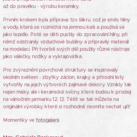
až do pravěku - výrobu keramiky.
Prvním krokem byla příprava tzv. šlikru, což je směs hlíny
a vody, která se rozmíchá na jemnou kaši a používá se
jako lepidlo. Poté se děti pustily do zpracování hlíny, při
němž odstranily vzduchové bubliny a připravily materiál
na modelaci. Při tvorbě svých děl použily různé nástroje
jako válečky, nožíky a vykrajovátka.
Pro zvýraznění povrchové struktury se inspirovaly
okolním světem - zbytky záclon, krajky a přírodní listy
vytvořily na jejich výtvorech zajímavé dekory. Vznikly tak
nejen misky, ale i keramické svícny, které budou k prodeji
na vánočním jarmarku 12. 12. Těšit se tak můžete na
originální výrobky, které si rozhodně nesmíte nechat ujít!
Momentky ve
fotogalerii
.