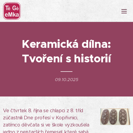
Keramická dílna:
Tvoření s historií
09.10.2025
Ve čtvrtek 8. října se chlapci z 8. tříd
zúčastnili Dne profesí v Kopřivnici,
zatímco děvčata si ve škole vyzkoušela
jedno z nejstarších řemesel, které sahá