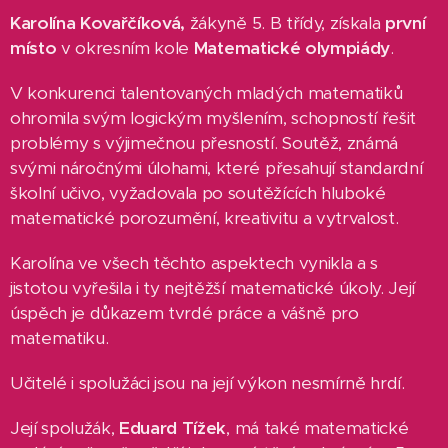
Karolína Kovařčíková,
žákyně 5. B třídy, získala
první
místo
v okresním kole
Matematické
olympiády
.
V konkurenci talentovaných mladých matematiků
ohromila svým logickým myšlením, schopností řešit
problémy s výjimečnou přesností. Soutěž, známá
svými náročnými úlohami, které přesahují standardní
školní učivo, vyžadovala po soutěžících hluboké
matematické porozumění, kreativitu a vytrvalost.
Karolína ve všech těchto aspektech vynikla a s
jistotou vyřešila i ty nejtěžší matematické úkoly. Její
úspěch je důkazem tvrdé práce a vášně pro
matematiku.
Učitelé i spolužáci jsou na její výkon nesmírně hrdí.
Její spolužák,
Eduard Tížek
, má také matematické