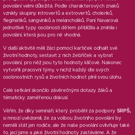
povolání velmi důležitá. Podle charakterových znaků
vznikly skupiny introvertů a extrovertů, choleriků,
flegmatiků, sangviniků a melancholiků. Paní Navarová
jednotlivé typy osobnosti dětem přiblížila a zmínila i
povolání, která jsou pro ně vhodná.
V další aktivitě měli žáci pomocí kartiček odhalit své
životní hodnoty, sestavit z nich žebříček a vybrat
povolání, pro něž jsou tyto hodnoty klíčové. Nakonec
vytvořili pracovní týmy, v nichž každý dle svých
osobnostních rysů a životních hodnot plnil svou úlohu.
Celé setkání skončilo závěrečnými dotazy žáků a
tématicky zaměřenou diskusí.
Věřím, že díky semináři, který proběhl za podpory
SRPŠ,
si mnozí uvědomili, že za volbou životního povolání by
neměli stát jen rodiče, ale že naše povolání ovlivňuje také
to, jací jsme a jaké životní hodnoty zastáváme. A že