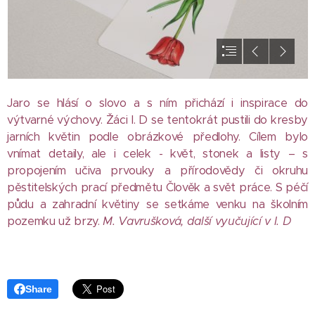
Jaro se hlásí o slovo a s ním přichází i inspirace do
výtvarné výchovy. Žáci I. D se tentokrát pustili do kresby
jarních květin podle obrázkové předlohy. Cílem bylo
vnímat detaily, ale i celek - květ, stonek a listy – s
propojením učiva prvouky a přírodovědy či okruhu
pěstitelských prací předmětu Člověk a svět práce. S péčí
půdu a zahradní květiny se setkáme venku na školním
pozemku už brzy.
M. Vavrušková, další vyučující v I. D
Share