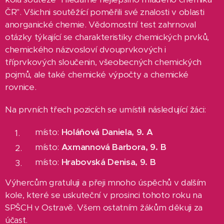
ČR". Všichni soutěžící poměřili své znalosti v oblasti
anorganické chemie. Vědomostní test zahrnoval
otázky týkající se charakteristiky chemických prvků,
chemického názvosloví dvouprvkových i
tříprvkových sloučenin, všeobecných chemických
pojmů, ale také chemické výpočty a chemické
rovnice.
Na prvních třech pozicích se umístili následující žáci:
místo:
Holáňová Daniela, 9. A
místo:
Axmannová Barbora, 9. B
místo:
Hrabovská Denisa, 9. B
Výhercům gratuluji a přeji mnoho úspěchů v dalším
kole, které se uskuteční v prosinci tohoto roku na
SPŠCH v Ostravě. Všem ostatním žákům děkuji za
účast.