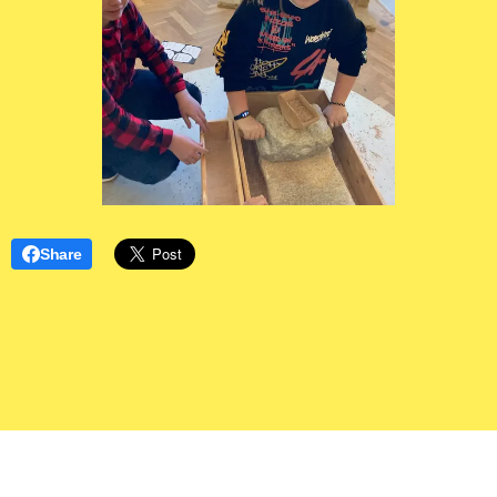
Share
Základní škola a Mateřská škola T. G. Masaryka Bílovec, Ostravská
658/28, příspěvková organizace
Tel.: 556 410 836 sekretariat@tgmbilovec.cz Bankovní spojení: