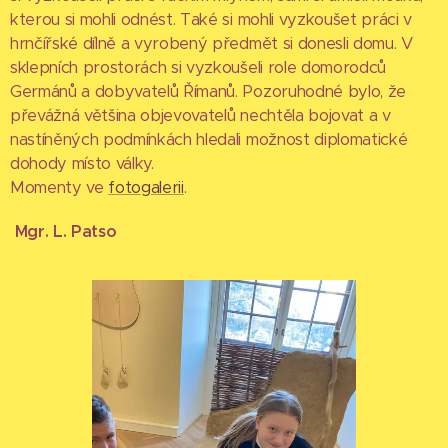
kterou si mohli odnést. Také si mohli vyzkoušet práci v
hrnčířské dílně a vyrobený předmět si donesli domu. V
sklepních prostorách si vyzkoušeli role domorodců
Germánů a dobyvatelů Římanů. Pozoruhodné bylo, že
převážná většina objevovatelů nechtěla bojovat a v
nastíněných podmínkách hledali možnost diplomatické
dohody místo války.
Momenty ve
fotogalerii
.
Mgr. L. Patso