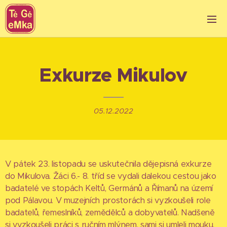
Exkurze Mikulov
05.12.2022
V pátek 23. listopadu se uskutečnila dějepisná exkurze
do Mikulova. Žáci 6.- 8. tříd se vydali dalekou cestou jako
badatelé ve stopách Keltů, Germánů a Římanů na území
pod Pálavou. V muzejních prostorách si vyzkoušeli role
badatelů, řemeslníků, zemědělců a dobyvatelů. Nadšeně
si vyzkoušeli práci s ručním mlýnem, sami si umleli mouku,