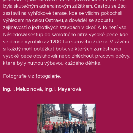
byla skutečným adrenalinovým zážitkem. Cestou se žáci
zastavili na vyhlídkové terase, kde se všichni pokochali
výhledem na celou Ostravu, a dověděli se spoustu
zajímavostí o jednotlivých stavbách v okolí. A to není vše.
Následoval sestup do samotného nitra vysoké pece, kde
se denně vyrobilo až 1200 tun surového železa. V závěru
si každý mohl potěžkat boty, ve kterých zaměstnanci
vysoké pece obsluhovali, nebo zhlédnout pracovní oděvy,
které byly nutnou výbavou každého dělníka.
Fotografie viz
fotogalerie
.
Ing. I. Meluzinová, Ing. I. Meyerová