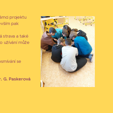
rámci projektu
evším pak
á strava a také
o užívání může
posmívání se
gr. G. Paskerová