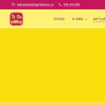
sekretariat@tgmbilovec.cz
556 410 836
ÚVOD
O NÁS
AKTUA