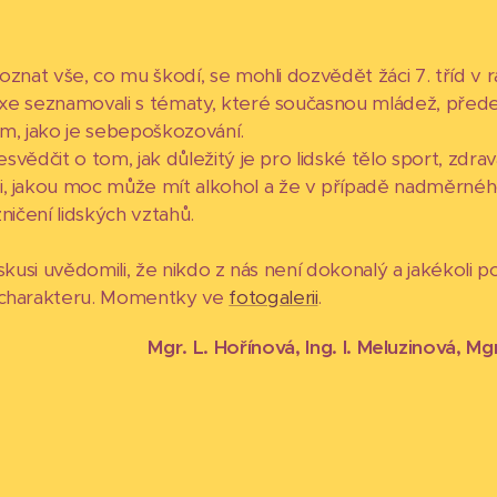
poznat vše, co mu škodí, se mohli dozvědět žáci 7. tříd v 
raxe seznamovali s tématy, které současnou mládež, před
m, jako je sebepoškozování.
svědčit o tom, jak důležitý je pro lidské tělo sport, zdrav
i, jakou moc může mít alkohol a že v případě nadměrnéh
ničení lidských vztahů.
iskusi uvědomili, že nikdo z nás není dokonalý a jakékoli 
m charakteru. Momentky ve
fotogalerii
.
Mgr. L. Hořínová, Ing. I. Meluzinová, M