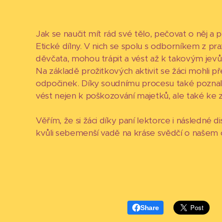
Jak se naučit mít rád své tělo, pečovat o něj a 
Etické dílny. V nich se spolu s odborníkem z p
děvčata, mohou trápit a vést až k takovým jevů
Na základě prožitkových aktivit se žáci mohli pře
odpočinek. Díky soudnímu procesu také poznal
vést nejen k poškozování majetků, ale také ke z
Věřím, že si žáci díky paní lektorce i následné d
kvůli sebemenší vadě na kráse svědčí o naše
Share