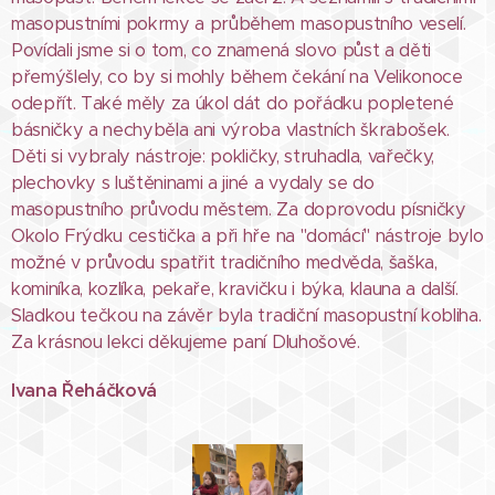
masopustními pokrmy a průběhem masopustního veselí.
Povídali jsme si o tom, co znamená slovo půst a děti
přemýšlely, co by si mohly během čekání na Velikonoce
odepřít. Také měly za úkol dát do pořádku popletené
básničky a nechyběla ani výroba vlastních škrabošek.
Děti si vybraly nástroje: pokličky, struhadla, vařečky,
plechovky s luštěninami a jiné a vydaly se do
masopustního průvodu městem. Za doprovodu písničky
Okolo Frýdku cestička a při hře na "domácí" nástroje bylo
možné v průvodu spatřit tradičního medvěda, šaška,
kominíka, kozlíka, pekaře, kravičku i býka, klauna a další.
Sladkou tečkou na závěr byla tradiční masopustní kobliha.
Za krásnou lekci děkujeme paní Dluhošové.
Ivana Řeháčková