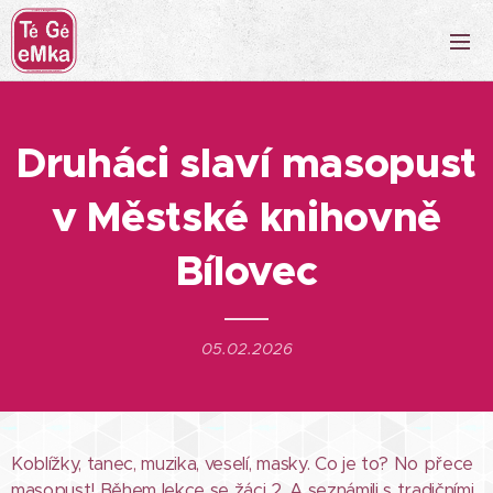
Druháci slaví masopust
v Městské knihovně
Bílovec
05.02.2026
Koblížky, tanec, muzika, veselí, masky. Co je to? No přece
masopust! Během lekce se žáci 2. A seznámili s tradičními