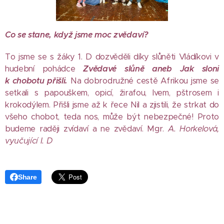
Co se stane, když jsme moc zvědaví?
To jsme se s žáky 1. D dozvěděli díky slůněti Vládíkovi v
hudební pohádce
Zvědavé slůně aneb Jak sloni
k chobotu přišli.
Na dobrodružné cestě Afrikou jsme se
setkali s papouškem, opicí, žirafou, lvem, pštrosem i
krokodýlem. Přišli jsme až k řece Nil a zjistili, že strkat do
všeho chobot, teda nos, může být nebezpečné! Proto
budeme raději zvídaví a ne zvědaví. Mgr.
A. Horkelová,
vyučující I. D
Share