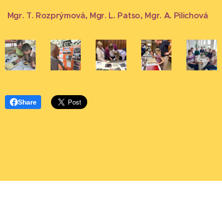
Mgr. T. Rozprýmová, Mgr. L. Patso, Mgr. A. Pilichová
Share
Základní škola a Mateřská škola T. G. Masaryka Bílovec, Ostravská
658/28, příspěvková organizace
Tel.: 556 410 836 sekretariat@tgmbilovec.cz Bankovní spojení:
3000938801/0100