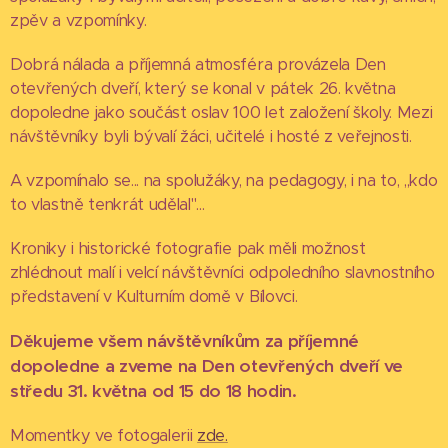
zpěv a vzpomínky.
Dobrá nálada a příjemná atmosféra provázela Den
otevřených dveří, který se konal v pátek 26. května
dopoledne jako součást oslav 100 let založení školy. Mezi
návštěvníky byli bývalí žáci, učitelé i hosté z veřejnosti.
A vzpomínalo se... na spolužáky, na pedagogy, i na to, ,,kdo
to vlastně tenkrát udělal"...
Kroniky i historické fotografie pak měli možnost
zhlédnout malí i velcí návštěvníci odpoledního slavnostního
představení v Kulturním domě v Bílovci.
Děkujeme všem návštěvníkům za příjemné
dopoledne a zveme na Den otevřených dveří ve
středu 31. května od 15 do 18 hodin.
Momentky ve fotogalerii
zde.