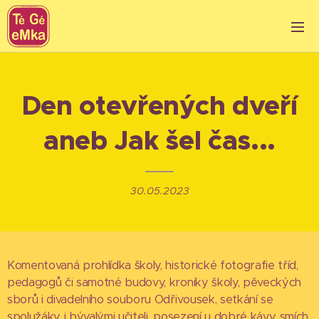
Den otevřených dveří
aneb Jak šel čas...
30.05.2023
Komentovaná prohlídka školy, historické fotografie tříd,
pedagogů či samotné budovy, kroniky školy, pěveckých
sborů i divadelního souboru Odřivousek, setkání se
spolužáky i bývalými učiteli, posezení u dobré kávy, smích,