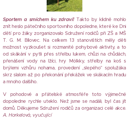
Sportem a smíchem ku zdraví!
Takto by klidně mohlo
znít heslo pátečního sportovního dopoledne, které ke Dni
dětí pro žáky zorganizovalo Sdružení rodičů při ZŠ a MŠ
T. G. M. Bílovec. Na celkem 13 stanovištích měly děti
možnost vyzkoušet si rozmanité pohybové aktivity, a to
od skákání v pytli přes střelbu lukem, chůzi na chůdách,
přenášení vody na lžíci, hry Mölkky, střelby na koš s
brýlemi vzhůru nohama, provedení ,,slepého" spolužáka
skrz slalom až po překonání překážek ve skákacím hradu
a mnoho dalšího.
V pohodové a přátelské atmosféře toto výjimečné
dopoledne rychle uteklo. Než jsme se nadáli, byl čas jít
domů. Děkujeme Sdružení rodičů za organizaci celé akce.
A. Horkelová, vyučující