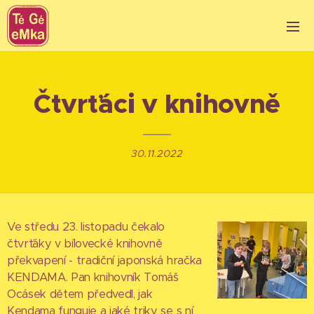
Čtvrťáci v knihovně
30.11.2022
Ve středu 23. listopadu čekalo
čtvrťáky v bílovecké knihovně
překvapení - tradiční japonská hračka
KENDAMA. Pan knihovník Tomáš
Ocásek dětem předvedl, jak
Kendama funguje a jaké triky se s ní