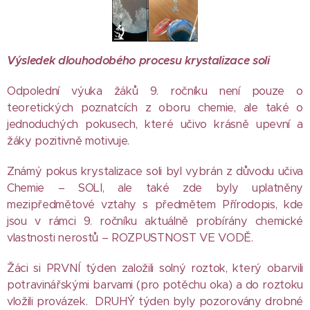
Výsledek dlouhodobého procesu krystalizace soli
Odpolední výuka žáků 9. ročníku není pouze o
teoretických poznatcích z oboru chemie, ale také o
jednoduchých pokusech, které učivo krásně upevní a
žáky pozitivně motivuje.
Známý pokus krystalizace soli byl vybrán z důvodu učiva
Chemie – SOLI, ale také zde byly uplatněny
mezipředmětové vztahy s předmětem Přírodopis, kde
jsou v rámci 9. ročníku aktuálně probírány chemické
vlastnosti nerostů – ROZPUSTNOST VE VODĚ.
Žáci si PRVNÍ týden založili solný roztok, který obarvili
potravinářskými barvami (pro potěchu oka) a do roztoku
vložili provázek. DRUHÝ týden byly pozorovány drobné