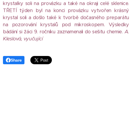
krystalky soli na provázku a také na okraji celé sklenice.
TŘETÍ týden byl na konci provázku vytvořen krásný
krystal soli a došlo také k tvorbě dočasného preparátu
na pozorování krystalů pod mikroskopem. Výsledky
bádání si žáci 9. ročníku zaznamenali do sešitu chemie.
A.
Kleslová, vyučujíc
í
Share
Základní škola a Mateřská škola T. G. Masaryka Bílovec, Ostravská
658/28, příspěvková organizace
Tel.: 556 410 836 sekretariat@tgmbilovec.cz Bankovní spojení:
3000938801/0100