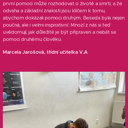
první pomoci může rozhodovat o životě a smrti, a že
odvaha a základní znalosti jsou klíčem k tomu,
abychom dokázali pomoci druhým. Beseda byla nejen
poučná, ale i velmi inspirativní. Mnozí z nás si teď
uvědomují, jak důležité je být připraven a nebát se
pomoci druhému člověku.
Marcela Jarošová, třídní učitelka V.A