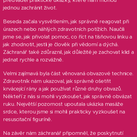
předváděl praktické ukázky, které nám mohou
jednou zachránit život.
Beseda začala vysvětlením, jak správně reagovat při
úrazech nebo náhlých zdravotních potížích. Naučili
jsme se, jak přivolat pomoc, co říct na tísňovou linku a
jak zhodnotit, jestli je člověk při vědomí a dýchá.
Záchranář také zdůraznil, jak důležité je zachovat klid a
jednat rychle a rozvážně.
Velmi zajímavá byla část věnovaná obvazové technice.
Zdravotník nám ukazoval, jak správně ošetřit
krvácející rány a jak používat různé druhy obvazů.
Někteří z nás si mohli vyzkoušet, jak správně obvázat
ruku. Největší pozornost upoutala ukázka masáže
srdce, kterou jsme si mohli prakticky vyzkoušet na
resuscitační figuríně.
Na závěr nám záchranář připomněl, že poskytnutí