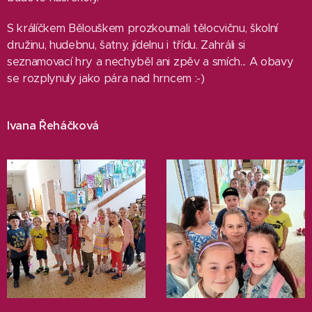
S králíčkem Bělouškem prozkoumali tělocvičnu, školní
družinu, hudebnu, šatny, jídelnu i třídu. Zahráli si
seznamovací hry a nechyběl ani zpěv a smích... A obavy
se rozplynuly jako pára nad hrncem :-)
Ivana Řeháčková