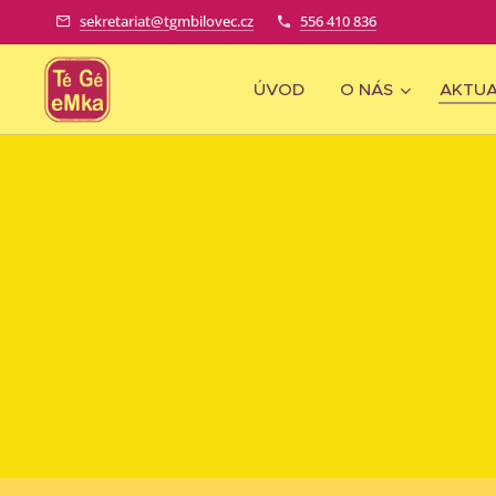
sekretariat@tgmbilovec.cz
556 410 836
ÚVOD
O NÁS
AKTUA