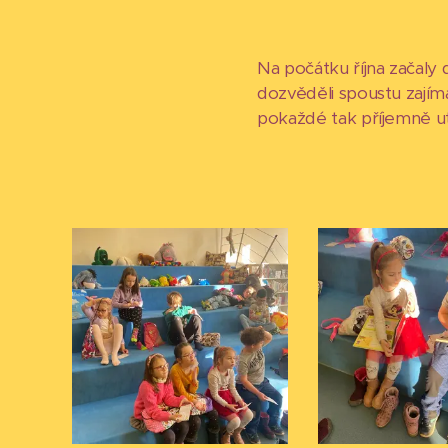
Na počátku října začaly
dozvěděli spoustu zajímav
pokaždé tak příjemně ute