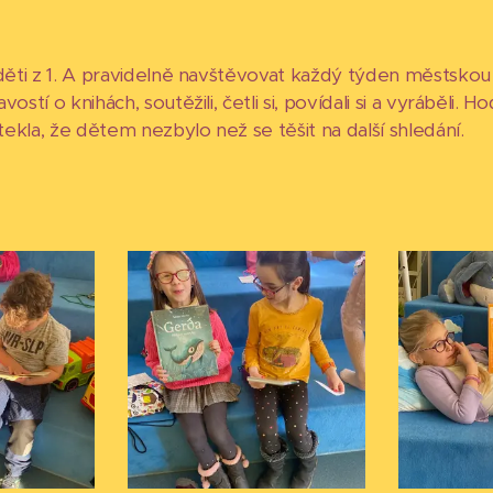
 děti z 1. A pravidelně navštěvovat každý týden městskou
ostí o knihách, soutěžili, četli si, povídali si a vyráběli. 
kla, že dětem nezbylo než se těšit na další shledání.